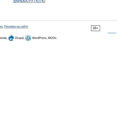
ВАНЬКА-РУТЮТЮ
ка
,
Реклама на сайте
18+
omla,
Drupal,
WordPress, MODx.