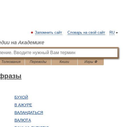
Запомнить сайт
Словарь на свой сайт
RU
едии на Академике
Толкования
Переводы
Книги
Игры ⚽
 фразы
БУХОЙ
В АЖУРЕ
ВАЛАНДАТЬСЯ
ВАЛЮТА